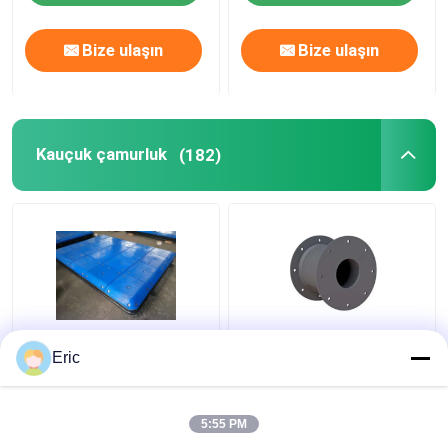
Bize ulaşın
Bize ulaşın
Kauçuk çamurluk
(182)
Özel UHMW - PE
Süper Hücre Tipi
Eric
Impingement Bolt
Kauçuk Çamurluk Deniz
Montajı için Yüz
Uygulaması, Liman
Yastıkları
Çamurluğu İçin Uzun
5:55 PM
Hizmet Ömrü ve Düşük