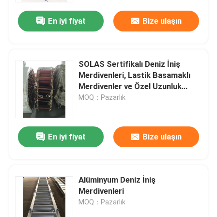
En iyi fiyat
Bize ulaşın
SOLAS Sertifikalı Deniz İniş
Merdivenleri, Lastik Basamaklı
Merdivenler ve Özel Uzunluk
Seçenekleri
MOQ：Pazarlık
En iyi fiyat
Bize ulaşın
Ana sayfa
Alüminyum Deniz İniş
Ürünler
Merdivenleri
MOQ：Pazarlık
Hakkımızda