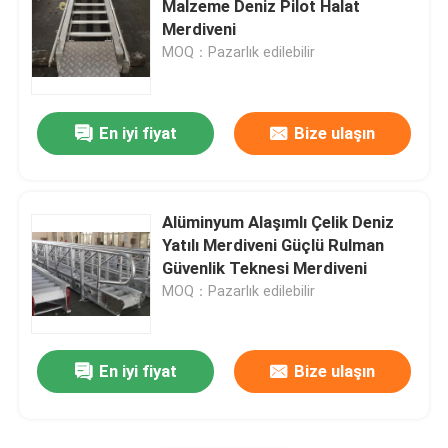
Malzeme Deniz Pilot Halat
Merdiveni
Deniz Güverte Ekipmanları
MOQ：Pazarlık edilebilir
Metal İşleme Makine Parçaları
En iyi fiyat
Bize ulaşın
Deniz Yatılı Merdiveni
Alüminyum Alaşımlı Çelik Deniz
İskele Ve Aksesuarları
Yatılı Merdiveni Güçlü Rulman
Güvenlik Teknesi Merdiveni
MOQ：Pazarlık edilebilir
lastik paletler
En iyi fiyat
Bize ulaşın