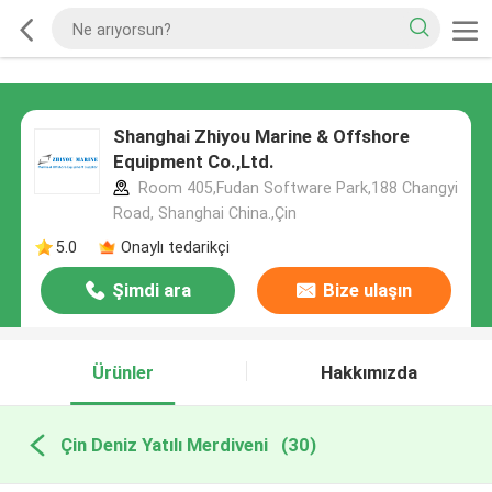
Shanghai Zhiyou Marine & Offshore
Equipment Co.,Ltd.
Room 405,Fudan Software Park,188 Changyi
Road, Shanghai China.,Çin
5.0
Onaylı tedarikçi
Şimdi ara
Bize ulaşın
Ürünler
Hakkımızda
Çin Deniz Yatılı Merdiveni
(30)