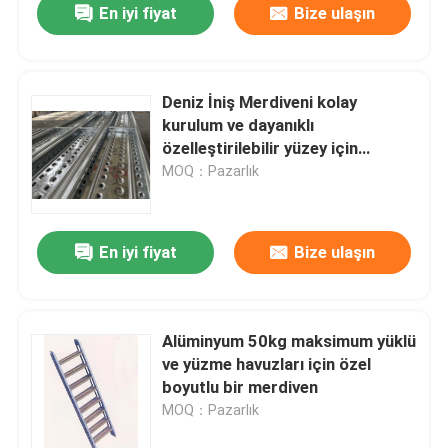
En iyi fiyat
Bize ulaşın
Deniz İniş Merdiveni kolay
kurulum ve dayanıklı
özelleştirilebilir yüzey için
galvanizli çelik iskelet tahtası ve
MOQ：Pazarlık
OEM sunulan Doğrudan ve moda
En iyi fiyat
Bize ulaşın
Alüminyum 50kg maksimum yüklü
ve yüzme havuzları için özel
boyutlu bir merdiven
MOQ：Pazarlık