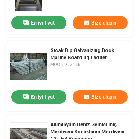
Fabrika turu
En iyi fiyat
Bize ulaşın
Kalite kontrol
Sıcak Dip Galvanizing Dock
Bize ulaşın
Marine Boarding Ladder
MOQ：Pazarlık
Teklif isteği
Company News
En iyi fiyat
Bize ulaşın
Deniz Kapıları
Alüminyum Deniz Gemisi İniş
Merdiveni Konaklama Merdiveni
Deniz, Windows
12 - 58 Basamağı