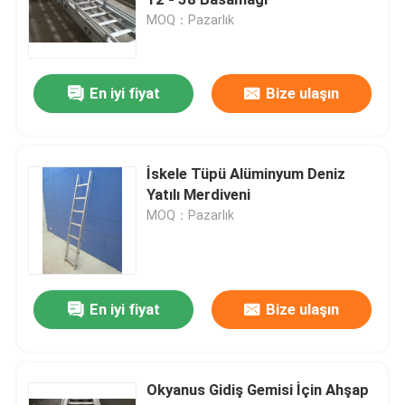
MOQ：Pazarlık
Marine Hatch Örtüsü
En iyi fiyat
Bize ulaşın
Alüminyum Deniz Rögar
Kauçuk çamurluk
İskele Tüpü Alüminyum Deniz
Yatılı Merdiveni
MOQ：Pazarlık
Kaynak malzeme
Palamar Bileşenleri
En iyi fiyat
Bize ulaşın
Deniz Çelik Ürünleri
Okyanus Gidiş Gemisi İçin Ahşap
Deniz Pervane Şaftı