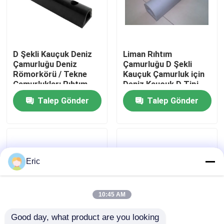
Fabrika turu
D Şekli Kauçuk Deniz
Liman Rıhtım
Kalite kontrol
Çamurluğu Deniz
Çamurluğu D Şekli
Römorkörü / Tekne
Kauçuk Çamurluk için
Çamurlukları Rıhtım
Deniz Kauçuk D Tipi
Bize ulaşın
Çamurlukları
Çamurluk
Talep Gönder
Talep Gönder
Teklif isteği
Company News
Eric
Deniz Kapıları
10:45 AM
Good day, what product are you looking 
Deniz, Windows