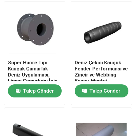
Süper Hücre Tipi
Deniz Çekici Kauçuk
Kauçuk Çamurluk
Fender Performansı ve
Deniz Uygulaması,
Zincir ve Webbing
Liman Çamurluğu İçin
Kemer Montaj
Uzun Hizmet Ömrü ve
Seçenekleri ile Kolay
Talep Gönder
Talep Gönder
Düşük Eğimli
Montaj Sunar
Ana sayfa
Sıkıştırma Özelliği
Ürünler
Hakkımızda