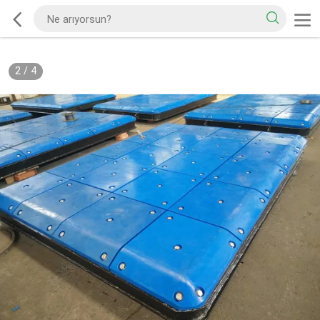
2
/
4