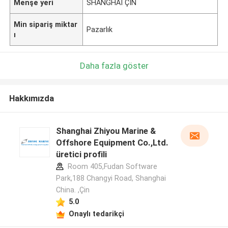
Menşe yeri
SHANGHAI ÇİN
Min sipariş miktar
Pazarlık
ı
Daha fazla göster
Hakkımızda
Shanghai Zhiyou Marine &
Offshore Equipment Co.,Ltd.
üretici profili
Room 405,Fudan Software
Park,188 Changyi Road, Shanghai
China. ,Çin
5.0
Onaylı tedarikçi