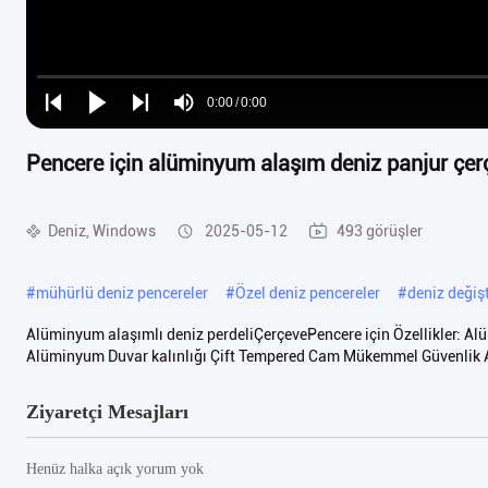
Loaded
:
0%
0:00
/
0:00
Play
Play
Play
Mute
Current
Duration
next
next
Pencere için alüminyum alaşım deniz panjur çer
Time
Deniz, Windows
2025-05-12
493 görüşler
#
mühürlü deniz pencereler
#
Özel deniz pencereler
#
deniz değiş
Alüminyum alaşımlı deniz perdeliÇerçevePencere için Özellikler:
Alüminyum Duvar kalınlığı Çift Tempered Cam Mükemmel Güvenlik 
Ziyaretçi Mesajları
Henüz halka açık yorum yok