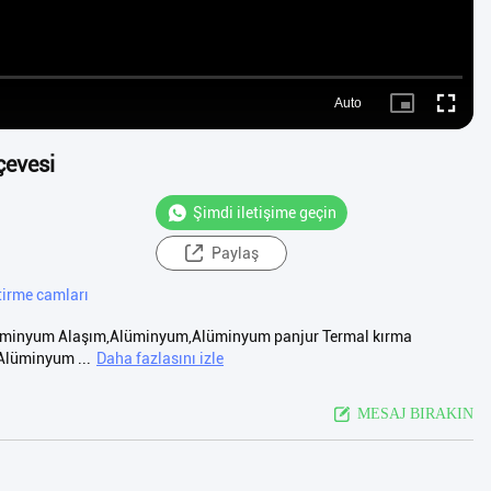
Auto
Picture-
Fullscre
in-
Picture
çevesi
Şimdi iletişime geçin
Paylaş
tirme camları
 Alüminyum Alaşım,Alüminyum,Alüminyum panjur Termal kırma
Alüminyum ...
Daha fazlasını izle
MESAJ BIRAKIN