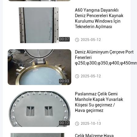
A60 Yangına Dayanıklı
Deniz Pencereleri Kaynak
Kurulumu Windows İçin
Teknelerin Açılması
en
Deniz, Windows
00:07
2025-05-12
Deniz Alüminyum Çerçeve Port
Fenerleri
φ250,φ300,φ350,φ400,φ450m
Deniz, Windows
2025-05-12
00:03
Paslanmaz Çelik Gemi
Manhole Kapak Yuvarlak
Köşesi Su geçirmez /
Hava geçirmez
Marine Hatch Örtüsü
00:12
2025-10-13
Çelik Malzeme Hava