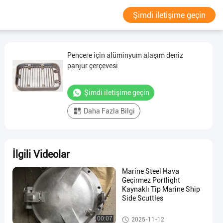
Şimdi iletişime geçin
Pencere için alüminyum alaşım deniz
panjur çerçevesi
Şimdi iletişime geçin
Daha Fazla Bilgi
İlgili Videolar
Marine Steel Hava
Geçirmez Portlight
Kaynaklı Tip Marine Ship
Side Scuttles
Deniz, Windows
00:07
2025-11-12